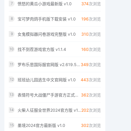
愤怒的黄瓜小游戏最新版 v1.0
374
次浏览
7
宝可梦肉鸽手机版下载安装 v1.0
196
次浏览
8
女鬼模拟器问卷游戏完整版 v1.0
310
次浏览
9
找不到茬游戏官方版 v1.1.4
160
次浏览
10
罗布乐思国际服官网版 v2.619.508
349
次浏览
11
班班幼儿园逃生中文官网版 v1.0
443
次浏览
12
表情符号大战僵尸手游官方正式版 v2.1.8
362
次浏览
13
火柴人征服全世界2024官方版 v1.1.1
202
次浏览
14
墨境2024官方最新版 v1.0
302
次浏览
15