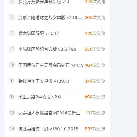
多变身竞赛安卓最新版 v1.1
476
次浏览
6
变形金刚地球之战安卓版 v2.18.0.350
266
次浏览
7
伐木猫国际服 v1.0.17
428
次浏览
8
小猫咪历险记官方版 v3.6.78a
550
次浏览
9
王国两位君主无限金币钻石 v1.1.19
404
次浏览
10
特技单车王安卓版 v189.1.1
344
次浏览
11
求生之路2中文版 v2.0
498
次浏览
12
女泰坦人模拟器官网2024最新正版 v2.0
117
次浏览
13
蜘蛛英雄传手游 V189.1.0.3018
597
次浏览
14