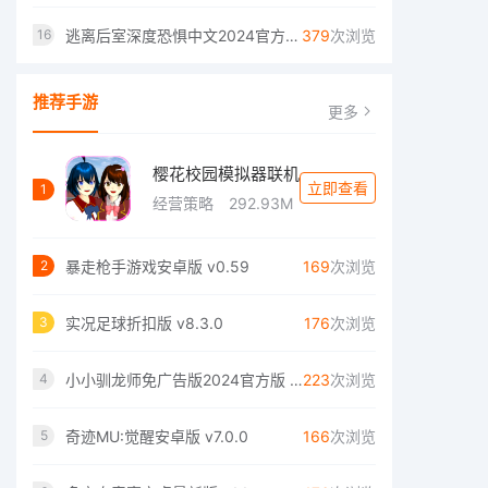
逃离后室深度恐惧中文2024官方版 v1.0
379
次浏览
16
推荐手游
更多
樱花校园模拟器联机
立即查看
1
经营策略
292.93M
暴走枪手游戏安卓版 v0.59
169
次浏览
2
实况足球折扣版 v8.3.0
176
次浏览
3
小小驯龙师免广告版2024官方版 v1.5
223
次浏览
4
奇迹MU:觉醒安卓版 v7.0.0
166
次浏览
5