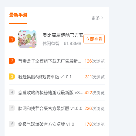
最新手游
更多
奥比猫屋跑酷官方安
立即查看
1
休闲益智
61.93MB
节奏盒子全模组下载无广告最新版 v0.5.7
126
次浏览
2
我赶集贼6游戏安卓版 v1.0.1
311
次浏览
3
恋爱攻略终极秘籍游戏最新版 v3.4.19
422
次浏览
4
脑洞和找茬合集官方最新版 v1.0.0
226
次浏览
5
终极气球爆破官方安卓版 v1.0
178
次浏览
6