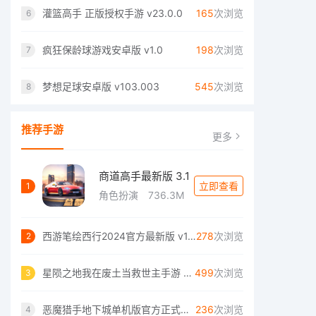
灌篮高手 正版授权手游 v23.0.0
165
次浏览
6
疯狂保龄球游戏安卓版 v1.0
198
次浏览
7
梦想足球安卓版 v103.003
545
次浏览
8
推荐手游
更多
商道高手最新版 3.1
立即查看
1
角色扮演
736.3M
西游笔绘西行2024官方最新版 v1.12.25
278
次浏览
2
星陨之地我在废土当救世主手游 v1.0.4
499
次浏览
3
恶魔猎手地下城单机版官方正式版 v0.0.3
236
次浏览
4