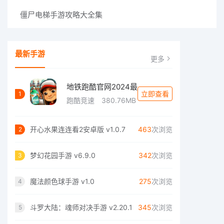
僵尸电梯手游攻略大全集
最新手游
更多
地铁跑酷官网2024最
立即查看
1
跑酷竞速
380.76MB
开心水果连连看2安卓版 v1.0.7
463
次浏览
2
梦幻花园手游 v6.9.0
342
次浏览
3
魔法颜色球手游 v1.0
275
次浏览
4
斗罗大陆：魂师对决手游 v2.20.1
345
次浏览
5