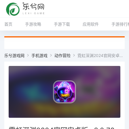
首页
手游攻略
手游下载
应用软件
手游排行
乐兮游戏网
手机游戏
动作冒险
霓虹深渊2024官网安卓版 v3.2.70