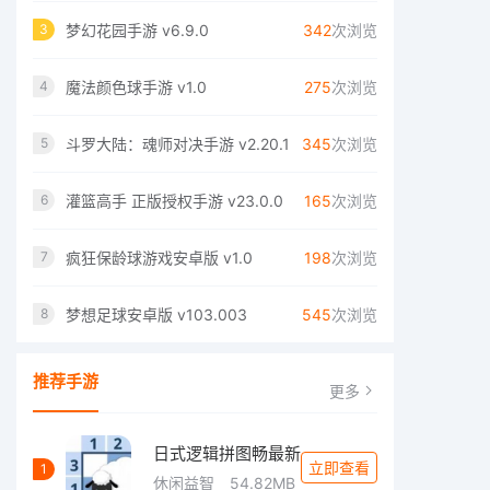
梦幻花园手游 v6.9.0
342
次浏览
3
魔法颜色球手游 v1.0
275
次浏览
4
斗罗大陆：魂师对决手游 v2.20.1
345
次浏览
5
灌篮高手 正版授权手游 v23.0.0
165
次浏览
6
疯狂保龄球游戏安卓版 v1.0
198
次浏览
7
梦想足球安卓版 v103.003
545
次浏览
8
推荐手游
更多
日式逻辑拼图畅最新
立即查看
1
休闲益智
54.82MB