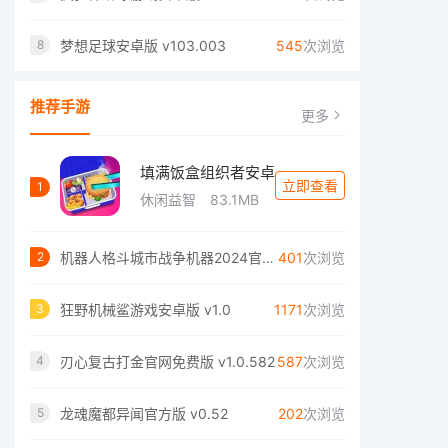
梦想足球安卓版 v103.003
545
次浏览
8
推荐手游
更多
填满饭盒组织者安卓
立即查看
1
休闲益智
83.1MB
机器人格斗城市战争机器2024官方最新版 V1.0
401
次浏览
2
狂野机械鲨游戏安卓版 v1.0
1171
次浏览
3
刃心复古打金官网免费版 v1.0.582
587
次浏览
4
龙魂魔都异闻官方版 v0.52
202
次浏览
5