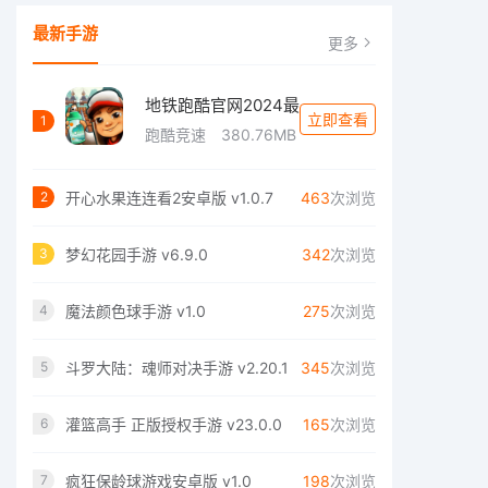
最新手游
更多
地铁跑酷官网2024最
立即查看
1
跑酷竞速
380.76MB
开心水果连连看2安卓版 v1.0.7
463
次浏览
2
梦幻花园手游 v6.9.0
342
次浏览
3
魔法颜色球手游 v1.0
275
次浏览
4
斗罗大陆：魂师对决手游 v2.20.1
345
次浏览
5
灌篮高手 正版授权手游 v23.0.0
165
次浏览
6
疯狂保龄球游戏安卓版 v1.0
198
次浏览
7