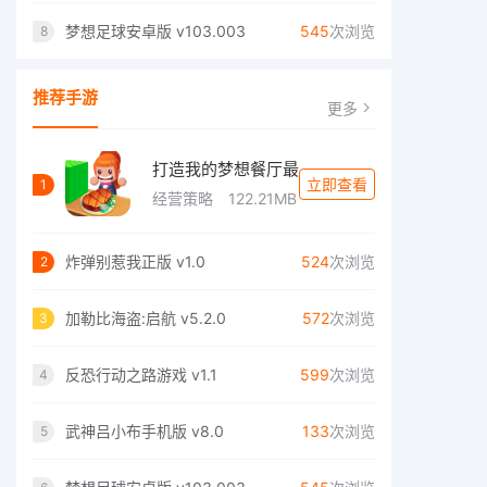
梦想足球安卓版 v103.003
545
次浏览
8
推荐手游
更多
打造我的梦想餐厅最
立即查看
1
经营策略
122.21MB
炸弹别惹我正版 v1.0
524
次浏览
2
加勒比海盗:启航 v5.2.0
572
次浏览
3
反恐行动之路游戏 v1.1
599
次浏览
4
武神吕小布手机版 v8.0
133
次浏览
5