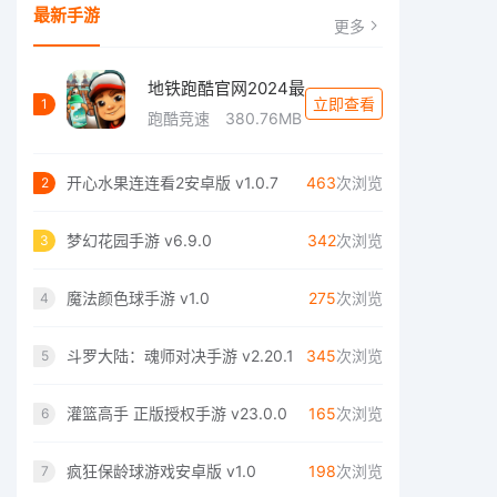
最新手游
更多
地铁跑酷官网2024最
立即查看
1
跑酷竞速
380.76MB
开心水果连连看2安卓版 v1.0.7
463
次浏览
2
梦幻花园手游 v6.9.0
342
次浏览
3
魔法颜色球手游 v1.0
275
次浏览
4
斗罗大陆：魂师对决手游 v2.20.1
345
次浏览
5
灌篮高手 正版授权手游 v23.0.0
165
次浏览
6
疯狂保龄球游戏安卓版 v1.0
198
次浏览
7