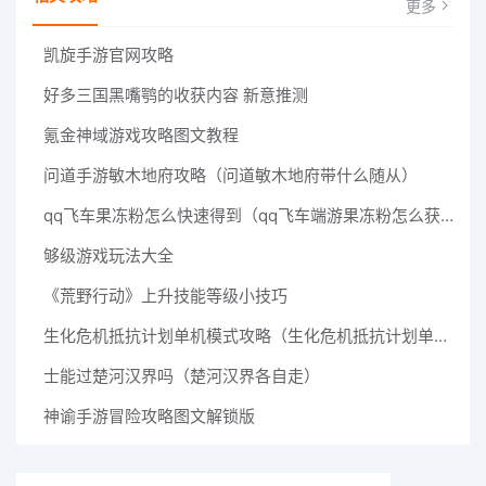
更多
凯旋手游官网攻略
好多三国黑嘴鹗的收获内容 新意推测
氪金神域游戏攻略图文教程
问道手游敏木地府攻略（问道敏木地府带什么随从）
qq飞车果冻粉怎么快速得到（qq飞车端游果冻粉怎么获得）
够级游戏玩法大全
《荒野行动》上升技能等级小技巧
生化危机抵抗计划单机模式攻略（生化危机抵抗计划单机模式攻略视频）
士能过楚河汉界吗（楚河汉界各自走）
神谕手游冒险攻略图文解锁版