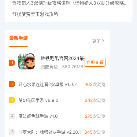
怪物猎人3双剑升级攻略讲解（怪物猎人3双剑升级攻略讲解图）
红楼梦贾宝玉游戏攻略
最新手游
更多
地铁跑酷官网2024最
立即查看
1
跑酷竞速
380.76MB
开心水果连连看2安卓版 v1.0.7
463
次浏览
2
梦幻花园手游 v6.9.0
342
次浏览
3
魔法颜色球手游 v1.0
275
次浏览
4
斗罗大陆：魂师对决手游 v2.20.1
345
次浏览
5