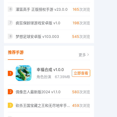
灌篮高手 正版授权手游 v23.0.0
165
次浏览
6
疯狂保龄球游戏安卓版 v1.0
198
次浏览
7
梦想足球安卓版 v103.003
545
次浏览
8
推荐手游
更多
幸福合成 v1.0.0
立即查看
1
角色扮演
67.39MB
偶像恋人最新版2024 v1.1.0
580
次浏览
2
砍杀王国宝藏之王和无尽地牢手游 v0.1.3
459
次浏览
3