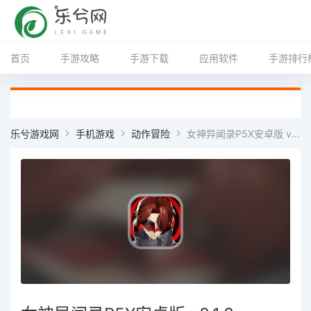
首页
手游攻略
手游下载
应用软件
手游排行
乐兮游戏网
手机游戏
动作冒险
女神异闻录P5X安卓版 v0.1.0