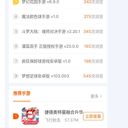
梦幻花园手游 v6.9.0
342
次浏览
3
魔法颜色球手游 v1.0
275
次浏览
4
斗罗大陆：魂师对决手游 v2.20.1
345
次浏览
5
灌篮高手 正版授权手游 v23.0.0
165
次浏览
6
疯狂保龄球游戏安卓版 v1.0
198
次浏览
7
梦想足球安卓版 v103.003
545
次浏览
8
推荐手游
更多
捷德奥特曼融合升华
立即查看
1
飞行射击
57.37M