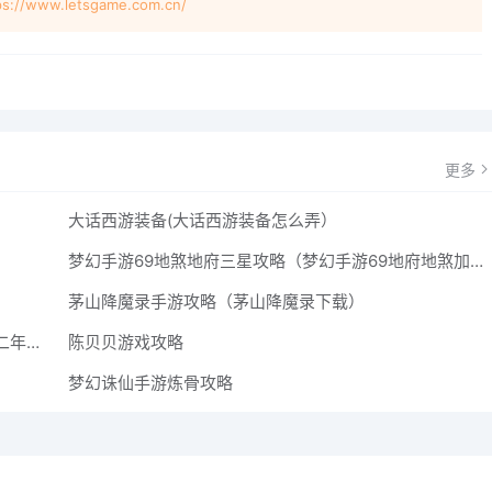
w.letsgame.com.cn/
更多
大话西游装备(大话西游装备怎么弄）
梦幻手游69地煞地府三星攻略（梦幻手游69地府地煞加点）
茅山降魔录手游攻略（茅山降魔录下载）
小兔赛跑游戏攻略综合篇（小兔赛跑游戏攻略综合篇二年级）
陈贝贝游戏攻略
梦幻诛仙手游炼骨攻略