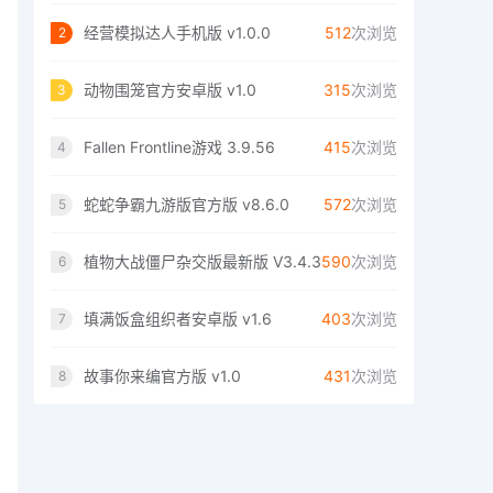
经营模拟达人手机版 v1.0.0
512
次浏览
2
动物围笼官方安卓版 v1.0
315
次浏览
3
Fallen Frontline游戏 3.9.56
415
次浏览
4
蛇蛇争霸九游版官方版 v8.6.0
572
次浏览
5
植物大战僵尸杂交版最新版 V3.4.3
590
次浏览
6
填满饭盒组织者安卓版 v1.6
403
次浏览
7
故事你来编官方版 v1.0
431
次浏览
8