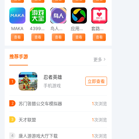
MAKA
4399游戏大全
鸟人助手
应用宝下载
套路大全
查看
查看
查看
查看
查看
推荐手游
更多
忍者英雄
立即查看
1
手机游戏
苏门答腊公交车模拟器
1
次浏览
2
天才联盟
1
次浏览
3
唐人游游戏大厅下载
1
次浏览
4