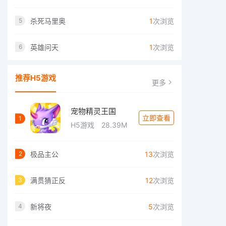
杀死马里奥
1
次浏览
5
英雄问天
1
次浏览
6
推荐H5游戏
更多
宠物精灵王国
立即查看
1
H5游戏
28.39M
极品主公
13
次浏览
2
满贯猜正反
12
次浏览
3
新将夜
5
次浏览
4