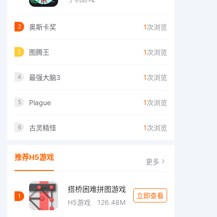
奥斯卡奖
1
次浏览
2
图腾王
1
次浏览
3
最强大脑3
1
次浏览
4
Plague
1
次浏览
5
古灵精怪
1
次浏览
6
推荐H5游戏
更多
搭桥困难拼图游戏
立即查看
1
H5游戏
126.48M