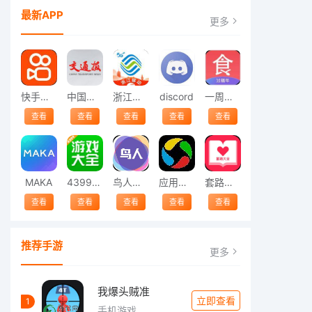
最新APP
更多
快手安装
中国交通报
浙江移动
discord
一周菜谱
查看
查看
查看
查看
查看
MAKA
4399游戏大全
鸟人助手
应用宝下载
套路大全
查看
查看
查看
查看
查看
推荐手游
更多
我爆头贼准
立即查看
1
手机游戏