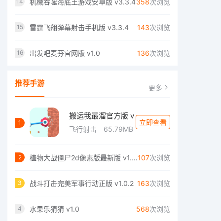
机械吞噬海底王游戏安卓版 v3.3.4
358
次浏览
14
雷霆飞翔弹幕射击手机版 v3.3.4
143
次浏览
15
出发吧麦芬官网版 v1.0
136
次浏览
16
推荐手游
更多
搬运我最溜官方版 v
立即查看
1
飞行射击
65.79MB
植物大战僵尸2d像素版最新版 v1.3.4
107
次浏览
2
战斗打击完美军事行动正版 v1.0.2
163
次浏览
3
水果乐猜猜 v1.0
568
次浏览
4