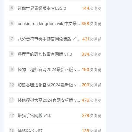
迷你世界青绿版本 v1.35.0
144
次浏览
5
cookie run kingdom wiki中文最新版安卓版 v5.3.002
358
次浏览
6
八分音符节奏手游官网免费版 v189.1.0
421
次浏览
7
餐厅里的恐怖故事官网版 v1.0
334
次浏览
8
怪物工程师官网2024最新正版 v3.0.0
193
次浏览
9
幻兽吞噬进化官网2024最新版 v1.0
203
次浏览
10
装修模拟大亨2024官网安卓版 v3.3.4
476
次浏览
11
塔猎手官网版 v1.0
278
次浏览
12
漂移挑战 v67
138
次浏览
13