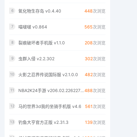
氧化物生存岛 v0.4.40
448
次浏览
6
喵啵啵 v0.864
565
次浏览
7
裂痕破坏者手机版 v1.1.0
208
次浏览
8
虫群入侵 v2.2.302
302
次浏览
9
火影之忍界传说国际服 v2.1.0.0
482
次浏览
10
NBA2K24手游 v206.02.226227209
488
次浏览
11
马的世界3d我的坐骑手机版 v4.6
561
次浏览
12
钓鱼大亨官方正版 v2.31.3
139
次浏览
13