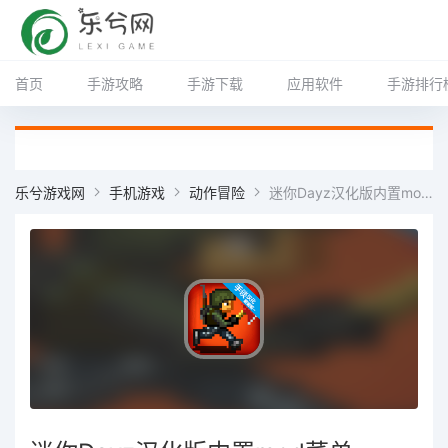
首页
手游攻略
手游下载
应用软件
手游排行
乐兮游戏网
手机游戏
动作冒险
迷你Dayz汉化版内置mod菜单 v1.4.1