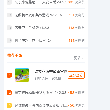
队长小翼最强十一人安卓版 v4.2.3
303
次浏览
13
无敌机甲变形英雄游戏 v3.3.15
501
次浏览
14
蓝天卫士手机版 v1.2.8
118
次浏览
15
抖音吃鸡生存小队 v1.24
181
次浏览
16
推荐手游
更多
动物竞速赛最新官网
立即查看
1
跑酷竞速
93MB
樱花校园模拟器华为版 v1.042.03
458
次浏览
2
迷你枪战王者内置菜单最新版 v1.0.0
450
次浏览
3