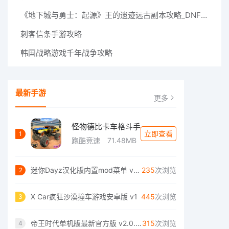
《地下城与勇士：起源》王的遗迹远古副本攻略_DNF王的遗迹远古副本怎么打
刺客信条手游攻略
韩国战略游戏千年战争攻略
最新手游
更多
怪物德比卡车格斗手
立即查看
1
跑酷竞速
71.48MB
迷你Dayz汉化版内置mod菜单 v1.4.1
235
次浏览
2
X Car疯狂沙漠撞车游戏安卓版 v1
445
次浏览
3
帝王时代单机版最新官方版 v2.0.42
315
次浏览
4