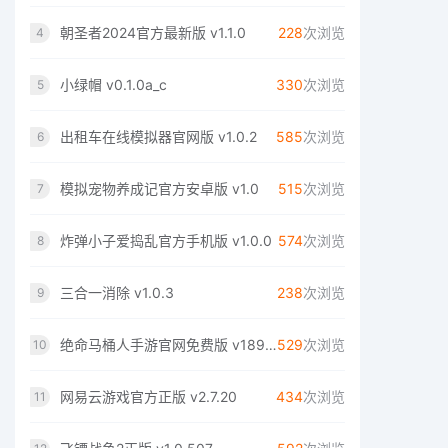
朝圣者2024官方最新版 v1.1.0
228
次浏览
4
小绿帽 v0.1.0a_c
330
次浏览
5
出租车在线模拟器官网版 v1.0.2
585
次浏览
6
模拟宠物养成记官方安卓版 v1.0
515
次浏览
7
炸弹小子爱捣乱官方手机版 v1.0.0
574
次浏览
8
三合一消除 v1.0.3
238
次浏览
9
绝命马桶人手游官网免费版 v189.1.0
529
次浏览
10
网易云游戏官方正版 v2.7.20
434
次浏览
11